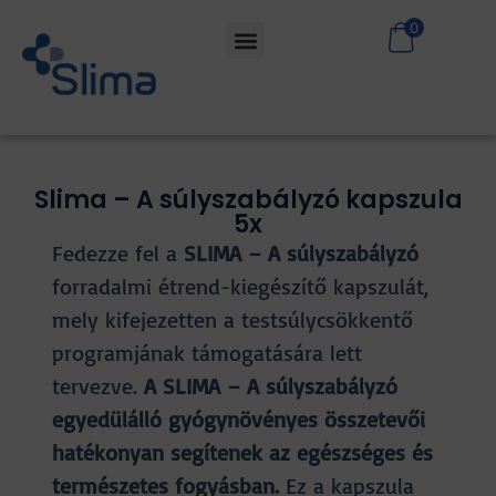
0
Slima – A súlyszabályzó kapszula
5x
Fedezze fel a
SLIMA – A súlyszabályzó
forradalmi étrend-kiegészítő kapszulát,
mely kifejezetten a testsúlycsökkentő
programjának támogatására lett
tervezve.
A SLIMA – A súlyszabályzó
egyedülálló gyógynövényes összetevői
hatékonyan segítenek az egészséges és
természetes fogyásban.
Ez a kapszula