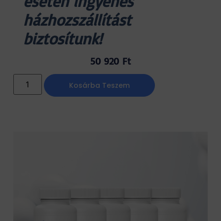
esetén ingyenes
házhozszállítást
biztosítunk!
50 920
Ft
Kosárba Teszem