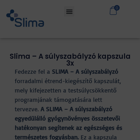
0
Slima – A súlyszabályzó kapszula
3x
Fedezze fel a
SLIMA – A súlyszabályzó
forradalmi étrend-kiegészítő kapszulát,
mely kifejezetten a testsúlycsökkentő
programjának támogatására lett
tervezve.
A SLIMA – A súlyszabályzó
egyedülálló gyógynövényes összetevői
hatékonyan segítenek az egészséges és
természetes fogyásban.
Ez a kapszula