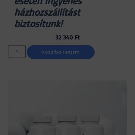
esetén ingyenes
házhozszállítást
biztosítunk!
32 340
Ft
Kosárba Teszem